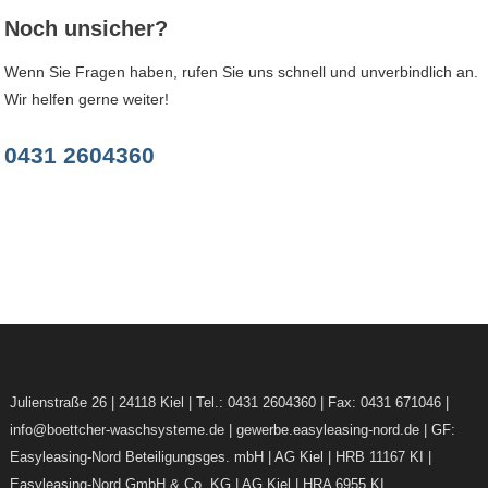
Noch unsicher?
Wenn Sie Fragen haben, rufen Sie uns schnell und unverbindlich an.
Wir helfen gerne weiter!
0431 2604360
Julienstraße 26 | 24118 Kiel | Tel.: 0431 2604360 | Fax: 0431 671046 |
info@boettcher-waschsysteme.de | gewerbe.easyleasing-nord.de |
GF:
Easyleasing-Nord Beteiligungsges. mbH | AG Kiel | HRB 11167 KI |
Easyleasing-Nord GmbH & Co. KG | AG Kiel | HRA 6955 KI