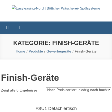
Skip
to
Easyleasing-Nord | Böttcher
Gewerbe & Gastro Wäscherei-& Spülsysteme Verkauf & Leasing
content
Wäscherei- Spülsysteme
KATEGORIE:
FINISH-GERÄTE
Home
Produkte
Gewerbegeräte
Finish-Geräte
Finish-Geräte
Zeigt alle 8 Ergebnisse
FSU1 Detachiertisch