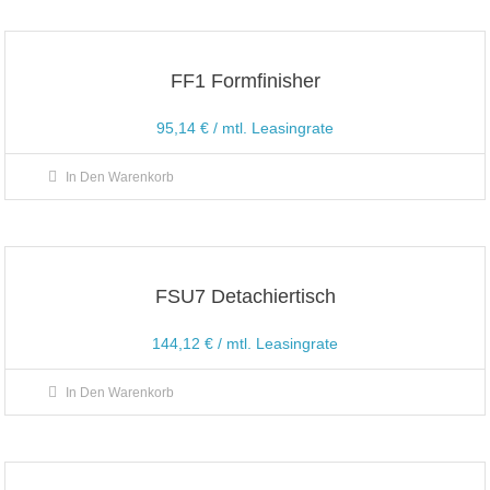
FF1 Formfinisher
95,14
€
/ mtl. Leasingrate
In Den Warenkorb
FSU7 Detachiertisch
144,12
€
/ mtl. Leasingrate
In Den Warenkorb